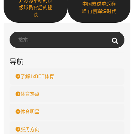
养源源不断的顶
中国篮球重返巅
级球员背后的秘
峰 再创辉煌时代
诀
导航
了解1xBET体育
体育热点
体育明星
服务方向