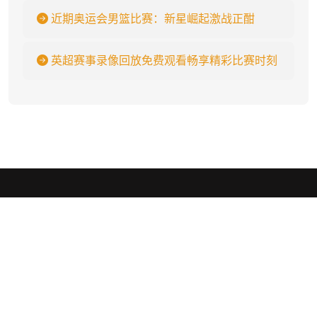
近期奥运会男篮比赛：新星崛起激战正酣
英超赛事录像回放免费观看畅享精彩比赛时刻
1xBET体育
.
1xBET·Signup(china)-官方网站✅🏆『btgch.com』🏆✅是世界顶级
真人游戏让生活更精彩!为国内游戏玩家打造的全球最顶级乐趣游戏
APP,提供下载、入口、首页、平台、登陆、官网、二十四小时专属客