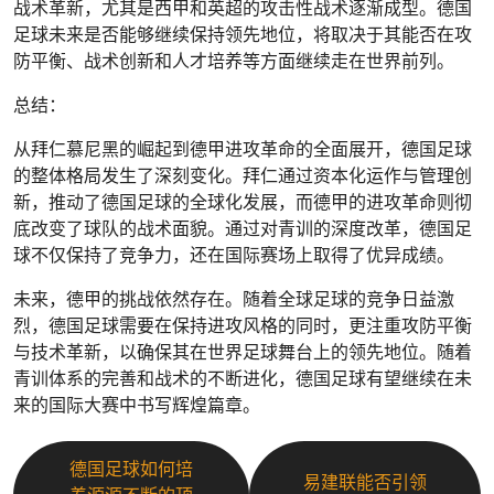
战术革新，尤其是西甲和英超的攻击性战术逐渐成型。德国
足球未来是否能够继续保持领先地位，将取决于其能否在攻
防平衡、战术创新和人才培养等方面继续走在世界前列。
总结：
从拜仁慕尼黑的崛起到德甲进攻革命的全面展开，德国足球
的整体格局发生了深刻变化。拜仁通过资本化运作与管理创
新，推动了德国足球的全球化发展，而德甲的进攻革命则彻
底改变了球队的战术面貌。通过对青训的深度改革，德国足
球不仅保持了竞争力，还在国际赛场上取得了优异成绩。
未来，德甲的挑战依然存在。随着全球足球的竞争日益激
烈，德国足球需要在保持进攻风格的同时，更注重攻防平衡
与技术革新，以确保其在世界足球舞台上的领先地位。随着
青训体系的完善和战术的不断进化，德国足球有望继续在未
来的国际大赛中书写辉煌篇章。
德国足球如何培
易建联能否引领