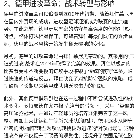
2、德甲进攻革命：战术转型与影响
德甲的进攻革命可以追溯到2010年代初期，随着拜仁慕尼黑
在国内外赛场的成功，进攻型足球逐渐成为联赛的主流趋
势。在此之前，德甲更以严密的防守与高强度的体能对抗为
特点，整体打法相对保守。可随着拜仁等豪门队伍的逐步崛
起，德甲的战术风格开始发生翻天覆地的变化。
最初，德甲的进攻革命是由拜仁慕尼黑带动的。其采用的“压
迫式进攻”战术在2013年取得了完美的效果。拜仁以极高的
比赛节奏和不断变换的进攻手段摧毁了传统的防守体系。通
过快速的传递与反击，拜仁改变了对抗防守强队的策略，成
功破解了长期以来德甲球队缺乏攻击力的问题。
此外，其他德甲俱乐部也在这一过程中不断尝试进攻性的战
术变化。多特蒙德在尤尔根·克洛普的带领下，采用了类似的
高压逼抢战术，并通过年轻球员的培养逐渐完善了这一风
格。再加上莱比锡红牛等新兴球队的崛起，德甲逐步从防守
严密的“铁桶阵”转型为攻防转换极为迅速的“对攻战场”。这种
进攻革命不仅提升了联赛的观赏性，还提升了德国足球在欧