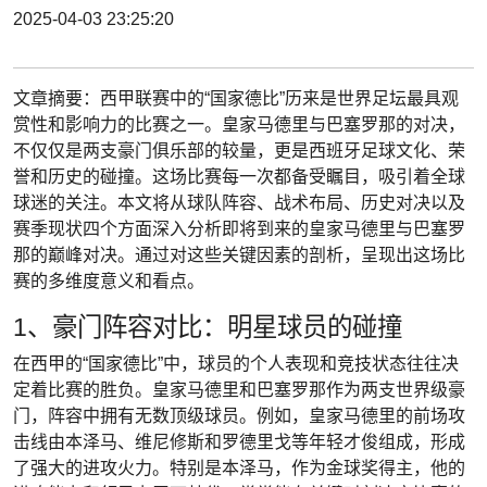
2025-04-03 23:25:20
文章摘要：西甲联赛中的“国家德比”历来是世界足坛最具观
赏性和影响力的比赛之一。皇家马德里与巴塞罗那的对决，
不仅仅是两支豪门俱乐部的较量，更是西班牙足球文化、荣
誉和历史的碰撞。这场比赛每一次都备受瞩目，吸引着全球
球迷的关注。本文将从球队阵容、战术布局、历史对决以及
赛季现状四个方面深入分析即将到来的皇家马德里与巴塞罗
那的巅峰对决。通过对这些关键因素的剖析，呈现出这场比
赛的多维度意义和看点。
1、豪门阵容对比：明星球员的碰撞
在西甲的“国家德比”中，球员的个人表现和竞技状态往往决
定着比赛的胜负。皇家马德里和巴塞罗那作为两支世界级豪
门，阵容中拥有无数顶级球员。例如，皇家马德里的前场攻
击线由本泽马、维尼修斯和罗德里戈等年轻才俊组成，形成
了强大的进攻火力。特别是本泽马，作为金球奖得主，他的