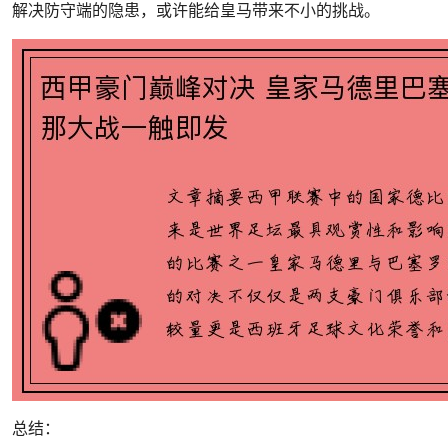
解决防守端的隐患，或许能给皇马带来不小的挑战。
总结：