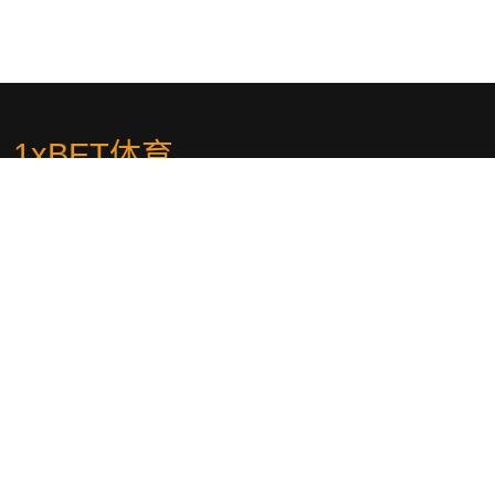
1xBET体育
.
1xBET·Signup(china)-官方网站✅🏆『btgch.com』🏆✅是世界顶级
真人游戏让生活更精彩!为国内游戏玩家打造的全球最顶级乐趣游戏
APP,提供下载、入口、首页、平台、登陆、官网、二十四小时专属客
服在线服务!全球最安全,最信誉,最公平的平台运营商!
社交平台