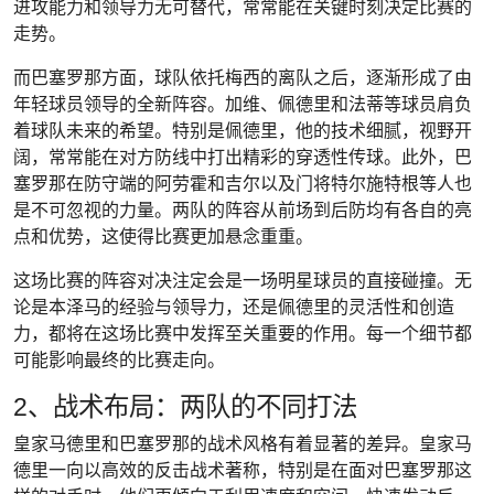
进攻能力和领导力无可替代，常常能在关键时刻决定比赛的
走势。
而巴塞罗那方面，球队依托梅西的离队之后，逐渐形成了由
年轻球员领导的全新阵容。加维、佩德里和法蒂等球员肩负
着球队未来的希望。特别是佩德里，他的技术细腻，视野开
阔，常常能在对方防线中打出精彩的穿透性传球。此外，巴
塞罗那在防守端的阿劳霍和吉尔以及门将特尔施特根等人也
是不可忽视的力量。两队的阵容从前场到后防均有各自的亮
点和优势，这使得比赛更加悬念重重。
这场比赛的阵容对决注定会是一场明星球员的直接碰撞。无
论是本泽马的经验与领导力，还是佩德里的灵活性和创造
力，都将在这场比赛中发挥至关重要的作用。每一个细节都
可能影响最终的比赛走向。
2、战术布局：两队的不同打法
皇家马德里和巴塞罗那的战术风格有着显著的差异。皇家马
德里一向以高效的反击战术著称，特别是在面对巴塞罗那这