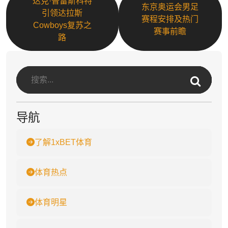
达克·普雷斯科特
东京奥运会男足
引领达拉斯
赛程安排及热门
Cowboys复苏之
赛事前瞻
路
导航
了解1xBET体育
体育热点
体育明星