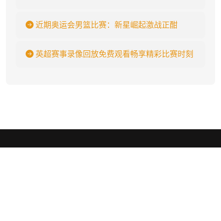
近期奥运会男篮比赛：新星崛起激战正酣
英超赛事录像回放免费观看畅享精彩比赛时刻
1xBET体育
.
1xBET·Signup(china)-官方网站✅🏆『btgch.com』🏆✅是世界顶级
真人游戏让生活更精彩!为国内游戏玩家打造的全球最顶级乐趣游戏