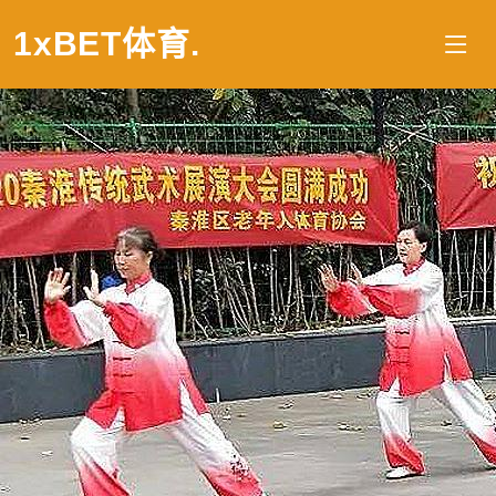
1xBET体育
.