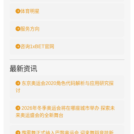
体育明星
服务方向
咨询1xBET官网
最新资讯
东京奥运会2020角色代码解析与应用研究探
讨
2026年冬季奥运会将在哪座城市举办 探索未
来奥运盛会的全新舞台
霹雳舞正式纳入巴黎奥运会 迎来舞蹈竞技新