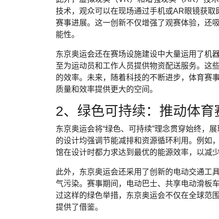
技术，观众可以在现场通过手机或AR眼镜获取
赛事进展。这一创新不仅增强了观赛体验，还
能性。
东京奥运会还在赛场设施建设中大量运用了机
至为运动员和工作人员提供物资配送服务。这
的效率。未来，随着科技的不断进步，体育赛
质量和效率提供更大的空间。
2、绿色可持续：推动体育
东京奥运会将“绿色、可持续”理念贯穿始终，
的设计均强调节能减排和资源循环利用。例如
馆在设计时都力求达到最优的能源效率，以减
此外，东京奥运会还采用了创新的电动交通工
气污染。赛事期间，电动巴士、共享电动滑板
过这样的绿色举措，东京奥运会不仅在全球范
提供了借鉴。