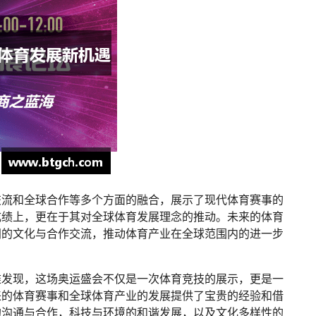
交流和全球合作等多个方面的融合，展示了现代体育赛事的
成绩上，更在于其对全球体育发展理念的推动。未来的体育
间的文化与合作交流，推动体育产业在全球范围内的进一步
难发现，这场奥运盛会不仅是一次体育竞技的展示，更是一
来的体育赛事和全球体育产业的发展提供了宝贵的经验和借
的沟通与合作，科技与环境的和谐发展，以及文化多样性的