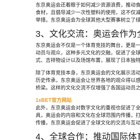
东京奥运会还着眼于如何减少资源浪费，推动
食材，且倡导减少一次性塑料的使用，这不仅
举措，东京奥运会为全球其他大型赛事树立了
3、文化交流：奥运会作为
东京奥运会不仅是一个体育竞技的舞台，更是
动员与观众，这种多元文化的交融，促进了全
式、吉祥物设计以及场馆布置，展现了日本独
除了体育竞技本身，东京奥运会的文化展示活
历史传承，东京奥运会让世界各地的观众得以
桥梁。这样的文化交流不仅增强了各国运动员
1xBET官方网站
此外，东京奥运会对数字文化的重视也促进了
具，奥运会的内容和文化在全球范围内传播，
传播，东京奥运会促进了全球文化的交流与互
4、全球合作：推动国际体