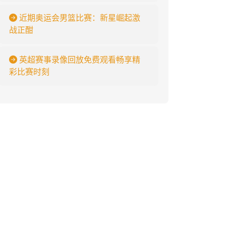
近期奥运会男篮比赛：新星崛起激
战正酣
英超赛事录像回放免费观看畅享精
彩比赛时刻