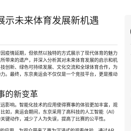
展示未来体育发展新机遇
管因疫情延期，但依然以独特的方式展示了现代体育的魅力
其所带来的遗产，并深入分析其对未来体育发展的启示和机
科技创新、绿色可持续发展、文化交流和全球体育合作，为
动力。最终，东京奥运会不仅仅是一个竞技平台，更是推动
事的新变革
深远影响。智能化技术的应用使得赛事的体验更加丰富，观
比如，奥运会期间，东京采用了高科技的人工智能（AI）
的关键动作，减少了人为失误，提高了比赛的公平性。
术的应用，为观众带来了更为沉浸式的观看体验。通过AR