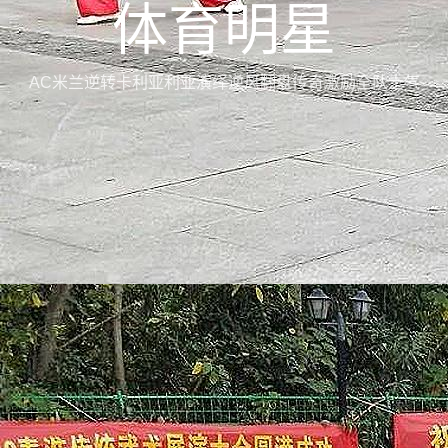
体育明星
AC米兰逆转卡利亚利亚演绎逆风翻盘传奇激励全队士气