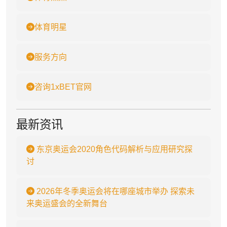
体育明星
服务方向
咨询1xBET官网
最新资讯
东京奥运会2020角色代码解析与应用研究探
讨
2026年冬季奥运会将在哪座城市举办 探索未
来奥运盛会的全新舞台