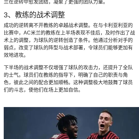
兰在逆转中愈发团结，凝聚了更强的团队力量。
3、教练的战术调整
成功的逆转离不开教练的卓越战术调整。在与卡利亚利亚的
比赛中，AC米兰的教练在上半场表现不佳后，及时作出了战
术上的调整，为球队的逆转创造了条件。他通过分析对手的
弱点，改变了球队的阵型与战术部署，令球员们能够更加有
效地进攻。
下半场的战术调整不仅增强了球队的攻击力，还提升了全队
的士气。球员们在教练的指导下，明确了自己的职责与角
色，彼此之间的配合更加顺畅。这种调整极大地鼓舞了球员
们的斗志，使他们在场上更加自信。