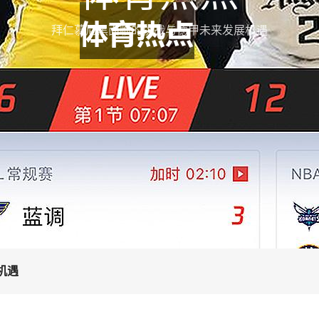
拜仁慕尼黑面临的挑战与德甲未来发展机遇
机遇