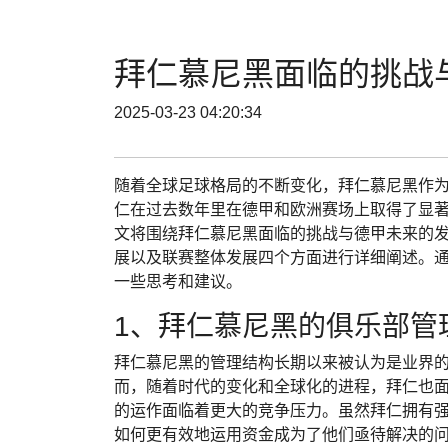
拜仁慕尼黑面临的挑战
2025-03-23 04:20:34
随着全球足球格局的不断变化，拜仁慕尼黑作
仁在过去数年里在德甲和欧洲赛场上取得了显
文将围绕拜仁慕尼黑面临的挑战与德甲未来的
展以及联赛整体发展四个方面进行详细阐述。
一些思考和建议。
1、拜仁慕尼黑的俱乐部管
拜仁慕尼黑的管理结构长期以来被认为是业界
而，随着时代的变化和全球化的进程，拜仁也
的运作面临着更大的竞争压力。虽然拜仁拥有
如何更有效地运用资金成为了他们亟待解决的