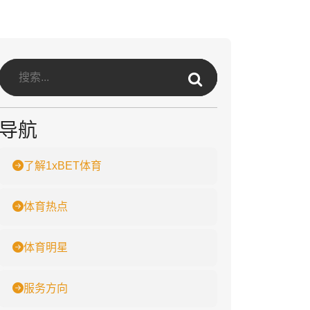
导航
了解1xBET体育
体育热点
体育明星
服务方向