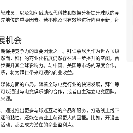
年轻球员，以及如何借助现代科技和数据分析提升球队的竞
领先地位的重要因素。若不能及时有效地进行阵容更新，拜
展机会
长期保持竞争力的重要因素之一。拜仁慕尼黑作为世界顶级
。然而，拜仁的商业化拓展仍然存在进一步提升的空间。首
一步提升其全球影响力。与中国、美国等市场的深度合作，
关系，将为拜仁带来可观的商业收益。
字媒体方面的布局。随着全球电竞行业的快速发展，拜仁等
面可以通过与电竞俱乐部的合作，或者自主建立电竞团队，
入来源。
作。通过推出更多与球迷互动的产品和服务，打造线上线下
球迷的黏性，还能在商业上获得更大的回报。比如，开设全
属活动，都会成为潜在的商业盈利点。