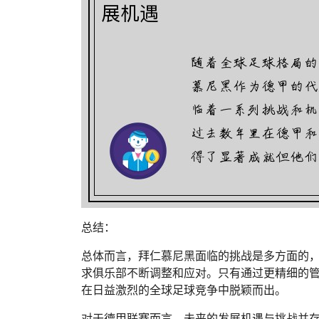
总结：
总体而言，拜仁慕尼黑面临的挑战是多方面的
求俱乐部不断调整和应对。只有通过更精细的
在日益激烈的全球足球竞争中脱颖而出。
对于德甲联赛而言，未来的发展机遇与挑战并