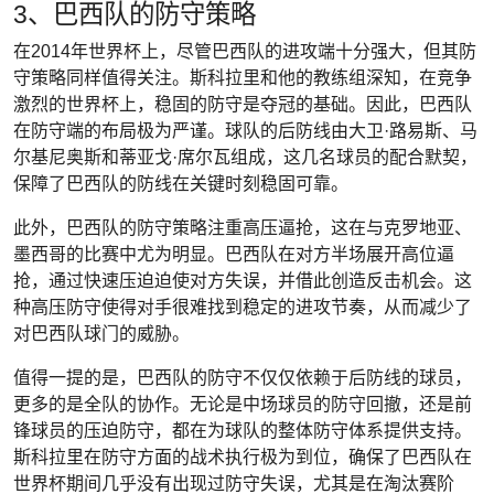
3、巴西队的防守策略
在2014年世界杯上，尽管巴西队的进攻端十分强大，但其防
守策略同样值得关注。斯科拉里和他的教练组深知，在竞争
激烈的世界杯上，稳固的防守是夺冠的基础。因此，巴西队
在防守端的布局极为严谨。球队的后防线由大卫·路易斯、马
尔基尼奥斯和蒂亚戈·席尔瓦组成，这几名球员的配合默契，
保障了巴西队的防线在关键时刻稳固可靠。
此外，巴西队的防守策略注重高压逼抢，这在与克罗地亚、
墨西哥的比赛中尤为明显。巴西队在对方半场展开高位逼
抢，通过快速压迫迫使对方失误，并借此创造反击机会。这
种高压防守使得对手很难找到稳定的进攻节奏，从而减少了
对巴西队球门的威胁。
值得一提的是，巴西队的防守不仅仅依赖于后防线的球员，
更多的是全队的协作。无论是中场球员的防守回撤，还是前
锋球员的压迫防守，都在为球队的整体防守体系提供支持。
斯科拉里在防守方面的战术执行极为到位，确保了巴西队在
世界杯期间几乎没有出现过防守失误，尤其是在淘汰赛阶