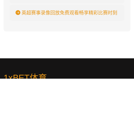
英超赛事录像回放免费观看畅享精彩比赛时刻
1xBET体育
.
1xBET·Signup(china)-官方网站✅🏆『btgch.com』🏆✅是世界顶级
真人游戏让生活更精彩!为国内游戏玩家打造的全球最顶级乐趣游戏
APP,提供下载、入口、首页、平台、登陆、官网、二十四小时专属客
服在线服务!全球最安全,最信誉,最公平的平台运营商!