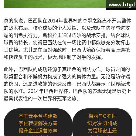
总的来说，巴西队在2014年世界杯的夺冠之路离不开其整体
的战术布局、核心球员的个人发挥、以及球队在防守与进攻
端的出色执行力。斯科拉里通过巧妙的战术安排，结合球队
球员的特长，使得巴西队在每一场比赛中都能够充分发挥出
其优势。尤其是在面对强敌时，巴西队始终保持着高压逼抢
和快速反击的战术，极大地压制了对手的发挥。
此外，巴西队的成功还源于其出色的团队协作，球员之间的
默契配合和不懈努力构成了强大的集体力量。无论是防守端
的稳固，还是进攻端的迅速反击，巴西队都展示了世界级球
队的水准。2014年巴西世界杯，巴西队的表现无疑是历史上
最具代表性的一次世界杯冠军之旅。
基于云平台构建数
梅西与C罗世
字化转型解决方案
纪对决 谁将成
提升企业运营效率
为足球史上最