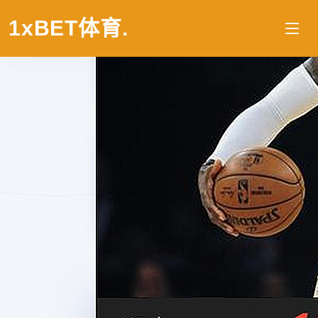
1xBET体育
.