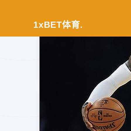
1xBET体育
.