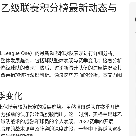
足球乙级联赛积分榜最新动态与
L League One）的最新动态和球队表现进行详细分析。
的整体发展趋势，包括球队整体表现与赛季变化；接着分析
升降级球队的表现；然后，讨论新晋升队伍的适应情况及其
和改善措施进行深度剖析。通过这些方面的分析，本文力图
。
季变化
整体上保持着较为稳定的发展趋势。虽然顶级球队在赛季开始
实力强劲的俱乐部逐渐脱颖而出。这一时期，英格兰足球乙
球队战术的成熟和球员的个人表现。2022赛季的开局
过合理的战术调整及阵容的深度建设，一些中下游球队逐步