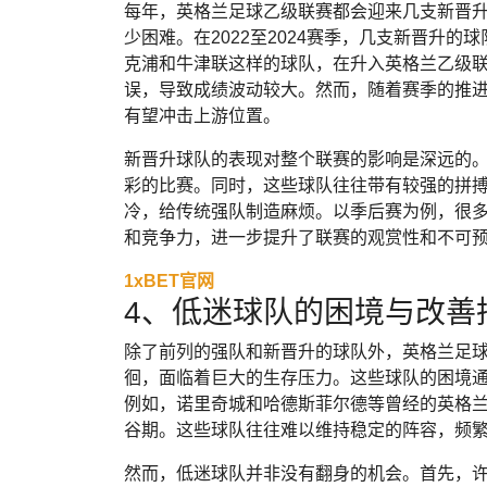
每年，英格兰足球乙级联赛都会迎来几支新晋
少困难。在2022至2024赛季，几支新晋升
克浦和牛津联这样的球队，在升入英格兰乙级
误，导致成绩波动较大。然而，随着赛季的推
有望冲击上游位置。
新晋升球队的表现对整个联赛的影响是深远的
彩的比赛。同时，这些球队往往带有较强的拼
冷，给传统强队制造麻烦。以季后赛为例，很
和竞争力，进一步提升了联赛的观赏性和不可
1xBET官网
4、低迷球队的困境与改善
除了前列的强队和新晋升的球队外，英格兰足
徊，面临着巨大的生存压力。这些球队的困境
例如，诺里奇城和哈德斯菲尔德等曾经的英格
谷期。这些球队往往难以维持稳定的阵容，频
然而，低迷球队并非没有翻身的机会。首先，