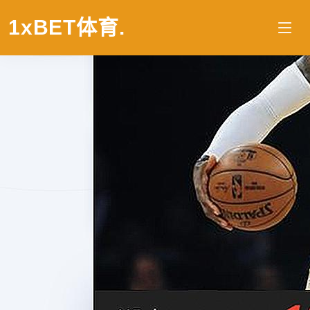
1xBET体育
.