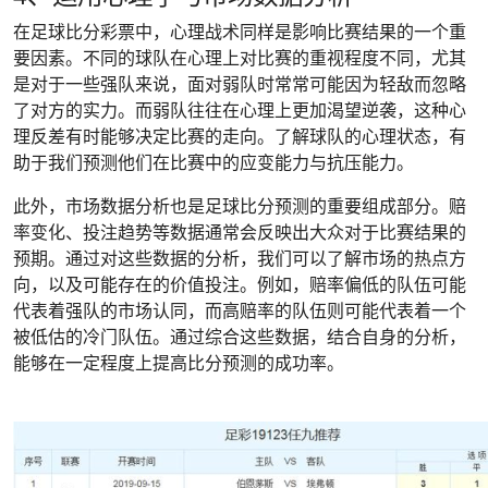
在足球比分彩票中，心理战术同样是影响比赛结果的一个重
要因素。不同的球队在心理上对比赛的重视程度不同，尤其
是对于一些强队来说，面对弱队时常常可能因为轻敌而忽略
了对方的实力。而弱队往往在心理上更加渴望逆袭，这种心
理反差有时能够决定比赛的走向。了解球队的心理状态，有
助于我们预测他们在比赛中的应变能力与抗压能力。
此外，市场数据分析也是足球比分预测的重要组成部分。赔
率变化、投注趋势等数据通常会反映出大众对于比赛结果的
预期。通过对这些数据的分析，我们可以了解市场的热点方
向，以及可能存在的价值投注。例如，赔率偏低的队伍可能
代表着强队的市场认同，而高赔率的队伍则可能代表着一个
被低估的冷门队伍。通过综合这些数据，结合自身的分析，
能够在一定程度上提高比分预测的成功率。