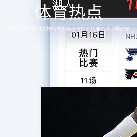
体育热点
足球比分彩票投注技巧与策略分析助你精准预测比赛结果