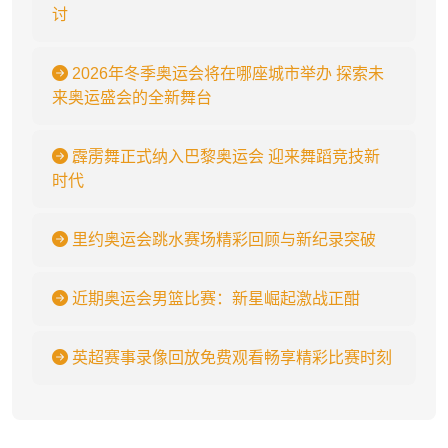
讨
2026年冬季奥运会将在哪座城市举办 探索未
来奥运盛会的全新舞台
霹雳舞正式纳入巴黎奥运会 迎来舞蹈竞技新
时代
里约奥运会跳水赛场精彩回顾与新纪录突破
近期奥运会男篮比赛：新星崛起激战正酣
英超赛事录像回放免费观看畅享精彩比赛时刻