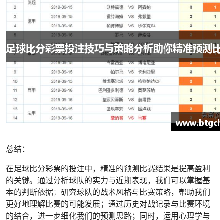
总结：
在足球比分彩票的投注中，精准的预测比赛结果是提高盈利
的关键。通过分析球队的实力与近期表现，我们可以掌握基
本的判断依据；研究球队的战术风格与比赛策略，帮助我们
更好地理解比赛的可能发展；通过历史对战记录与比赛环境
的结合，进一步细化我们的预测思路；同时，运用心理学与