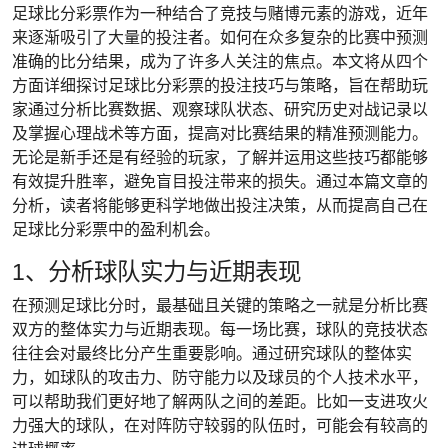
足球比分彩票作为一种结合了竞技与赌博元素的游戏，近年
来逐渐吸引了大量的投注者。如何在众多复杂的比赛中预测
准确的比分结果，成为了许多人关注的焦点。本文将从四个
方面详细探讨足球比分彩票的投注技巧与策略，旨在帮助玩
家通过分析比赛数据、观察球队状态、研究历史对战记录以
及掌握心理战术等方面，提高对比赛结果的精准预测能力。
无论是新手还是有经验的玩家，了解并运用这些技巧都能够
有效提升胜率，避免盲目投注带来的损失。通过本篇文章的
分析，读者将能够更科学地做出投注决策，从而提高自己在
足球比分彩票中的盈利机会。
1、分析球队实力与近期表现
在预测足球比分时，最基础且关键的策略之一就是分析比赛
双方的整体实力与近期表现。每一场比赛，球队的竞技状态
往往会对最终比分产生重要影响。通过研究球队的整体实
力，如球队的攻击力、防守能力以及球员的个人技术水平，
可以帮助我们更好地了解两队之间的差距。比如一支进攻火
力强大的球队，在对阵防守较弱的队伍时，可能会有较高的