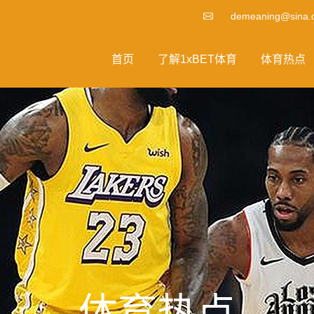
demeaning@sina.
首页
了解1xBET体育
体育热点
体育热点