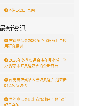
咨询1xBET官网
最新资讯
东京奥运会2020角色代码解析与应
用研究探讨
2026年冬季奥运会将在哪座城市举
办 探索未来奥运盛会的全新舞台
霹雳舞正式纳入巴黎奥运会 迎来舞
蹈竞技新时代
里约奥运会跳水赛场精彩回顾与新
纪录突破