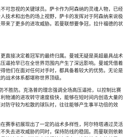
是不可忽视的关键球员。萨卡作为阿森纳的灵魂人物，已经
个人技术和出色的场上视野，萨卡的发挥对于阿森纳来说极
队带来了更多的进攻威胁。若曼联想要争冠，拉什福德的状
，更直接决定着冠军的最终归属。曼城无疑是英超最具战术
高压逼抢早已在全世界范围内产生了深远影响。曼城凭借着
使得他们在面对任何对手时，都具备着较大的优势。无论是
城的战术体系都堪称世界顶级。
手防不胜防。克洛普的理念强调全场高压逼抢，以控制比赛
。利物浦的进攻转守速度极快，能够在短时间内创造大量的
面对防守较为松散的球队时，往往能够产生事半功倍的效
纳在赛季初展现出了一定的战术多样性，阿尔特塔通过灵活
在不失去进攻威胁的同时，保持防线的稳固。而曼联则依赖