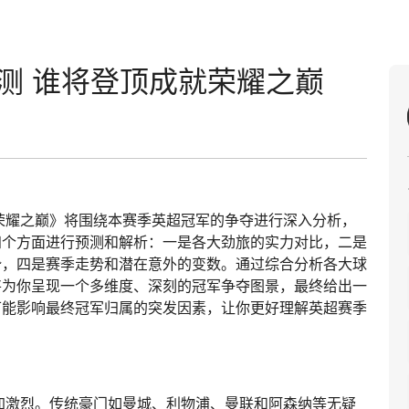
猜测 谁将登顶成就荣耀之巅
就荣耀之巅》将围绕本赛季英超冠军的争夺进行深入分析，
四个方面进行预测和解析：一是各大劲旅的实力对比，二是
势，四是赛季走势和潜在意外的变数。通过综合分析各大球
将为你呈现一个多维度、深刻的冠军争夺图景，最终给出一
可能影响最终冠军归属的突发因素，让你更好理解英超赛季
愈加激烈。传统豪门如曼城、利物浦、曼联和阿森纳等无疑