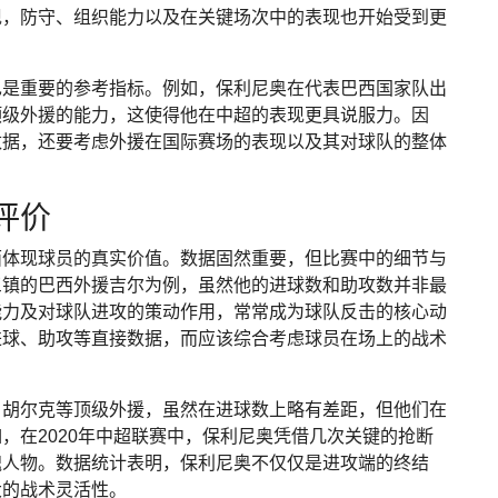
现，防守、组织能力以及在关键场次中的表现也开始受到更
也是重要的参考指标。例如，保利尼奥在代表巴西国家队出
顶级外援的能力，这使得他在中超的表现更具说服力。因
数据，还要考虑外援在国际赛场的表现以及其对球队的整体
评价
面体现球员的真实价值。数据固然重要，但比赛中的细节与
三镇的巴西外援吉尔为例，虽然他的进球数和助攻数并非最
能力及对球队进攻的策动作用，常常成为球队反击的核心动
进球、助攻等直接数据，而应该综合考虑球员在场上的战术
、胡尔克等顶级外援，虽然在进球数上略有差距，但他们在
，在2020年中超联赛中，保利尼奥凭借几次关键的抢断
魂人物。数据统计表明，保利尼奥不仅仅是进攻端的终结
大的战术灵活性。