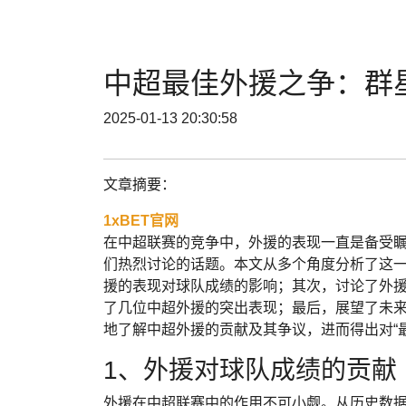
中超最佳外援之争：群
2025-01-13 20:30:58
文章摘要：
1xBET官网
在中超联赛的竞争中，外援的表现一直是备受
们热烈讨论的话题。本文从多个角度分析了这
援的表现对球队成绩的影响；其次，讨论了外
了几位中超外援的突出表现；最后，展望了未
地了解中超外援的贡献及其争议，进而得出对“
1、外援对球队成绩的贡献
外援在中超联赛中的作用不可小觑。从历史数