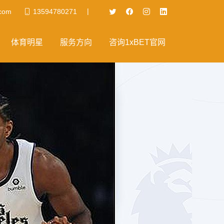
|
com
13594780271
体育明星
服务方向
咨询1xBET官网