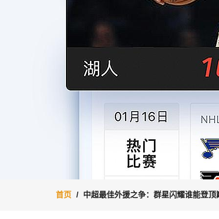
首页
中超最佳外援之争：群星闪耀谁能登顶