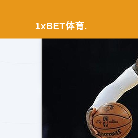
1xBET体育
.