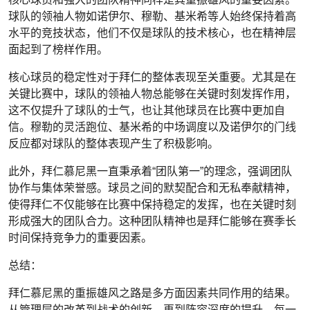
球队的领袖人物如诺伊尔、穆勒、基米希等人始终保持着高
水平的竞技状态，他们不仅是球队的技术核心，也在精神层
面起到了榜样作用。
核心球员的稳定性对于拜仁的整体表现至关重要。尤其是在
关键比赛中，球队的领袖人物总能够在关键时刻发挥作用，
这不仅提升了球队的士气，也让其他球员在比赛中更加自
信。穆勒的灵活跑位、基米希的中场调度以及诺伊尔的门线
反应都对球队的整体表现产生了积极影响。
此外，拜仁慕尼黑一直秉承着“团队第一”的理念，强调团队
协作与集体荣誉感。球员之间的默契配合和无私奉献精神，
使得拜仁不仅能够在比赛中保持稳定的发挥，也在关键时刻
形成强大的团队合力。这种团队精神也是拜仁能够在赛季长
时间保持竞争力的重要因素。
总结：
拜仁慕尼黑的重振雄风之路是多方面因素共同作用的结果。
从管理层的改革到战术的创新，再到阵容深度的提升，每一