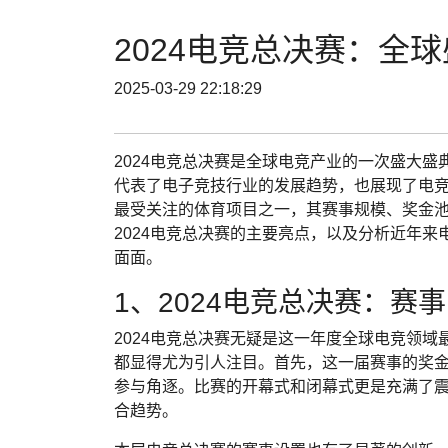
2024电竞总决赛：全
2025-03-29 22:18:29
2024电竞总决赛是全球电竞产业的一次盛大
代表了电子竞技行业的发展趋势，也展现了电
最受关注的体育项目之一，其赛事规模、奖金
2024电竞总决赛的主要亮点，以及分析近年
面面。
1、2024电竞总决赛：赛
2024电竞总决赛无疑是这一年度全球电竞领
都显得尤为引人注目。首先，这一届赛事的奖
参与角逐。比赛的开幕式和闭幕式更是充满了
合趋势。