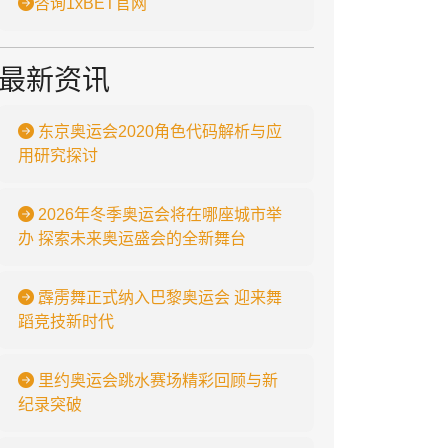
咨询1xBET官网
最新资讯
东京奥运会2020角色代码解析与应
用研究探讨
2026年冬季奥运会将在哪座城市举
办 探索未来奥运盛会的全新舞台
霹雳舞正式纳入巴黎奥运会 迎来舞
蹈竞技新时代
里约奥运会跳水赛场精彩回顾与新
纪录突破