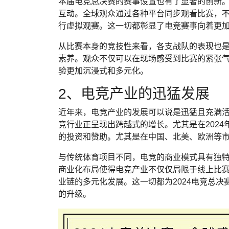
本届电竞总决赛的赛事设置也有了显著的创新
互动。全球观众通过各种平台同步观看比赛，
行虚拟观赛。这一切都彰显了电竞赛事向着更
从比赛本身的竞技性来看，各支战队的表现也
素养。观众不仅可以在现场感受到比赛的紧张
验更加沉浸式和多元化。
2、电竞产业的迅猛发展
近年来，电竞产业的发展可以说是迅猛且充满
竞行业正呈现出跨越式的增长。尤其是在202
的投资和赞助。尤其是在中国、北美、欧洲等
与传统体育项目不同，电竞的商业模式具有独
商业化布局使得电竞产业不仅仅局限于线上比
业链的多元化发展。这一切都为2024电竞总
的升级。