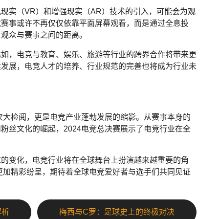
现实（VR）和增强现实（AR）技术的引入，可能会为观
竞赛事或许不再仅仅依靠平面屏幕观看，而是通过全息投
了观众与赛事之间的距离。
比如，电竞与教育、娱乐、旅游等行业的跨界合作将带来更
续发展，电竞人才的培养、行业规范的完善也将成为行业未
一次大检阅，更是电竞产业蓬勃发展的缩影。从赛事本身的
粉丝文化的崛起，2024电竞总决赛展示了电竞行业在全
求的变化，电竞行业将在全球舞台上扮演越来越重要的角
将更加精彩纷呈，期待着全球电竞爱好者与选手们共同见证
解析
梅西与C罗：足球史上的终极对决