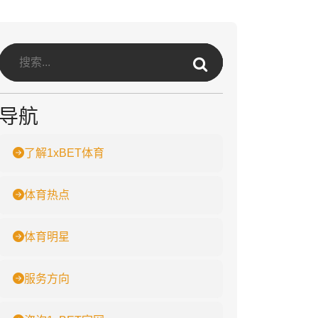
导航
了解1xBET体育
体育热点
体育明星
服务方向