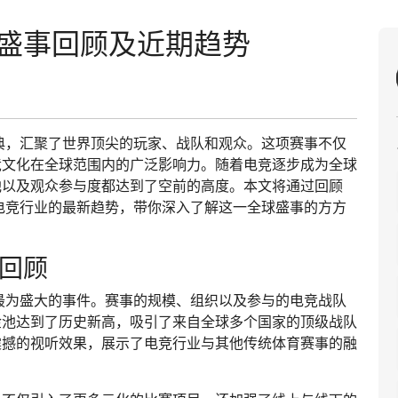
球盛事回顾及近期趋势
盛典，汇聚了世界顶尖的玩家、战队和观众。这项赛事不仅
竞文化在全球范围内的广泛影响力。随着电竞逐步成为全球
池以及观众参与度都达到了空前的高度。本文将通过回顾
来电竞行业的最新趋势，带你深入了解这一全球盛事的方方
事回顾
域最为盛大的事件。赛事的规模、组织以及参与的电竞战队
金池达到了历史新高，吸引了来自全球多个国家的顶级战队
震撼的视听效果，展示了电竞行业与其他传统体育赛事的融