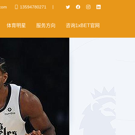
|
com
13594780271
体育明星
服务方向
咨询1xBET官网